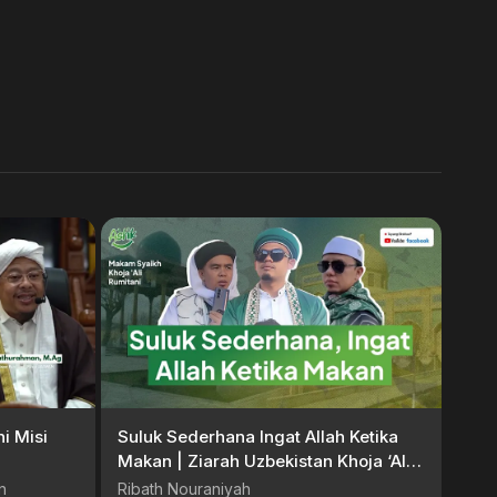
i Misi
Suluk Sederhana Ingat Allah Ketika
Makan | Ziarah Uzbekistan Khoja ‘Ali
Rumitani
n
Ribath Nouraniyah