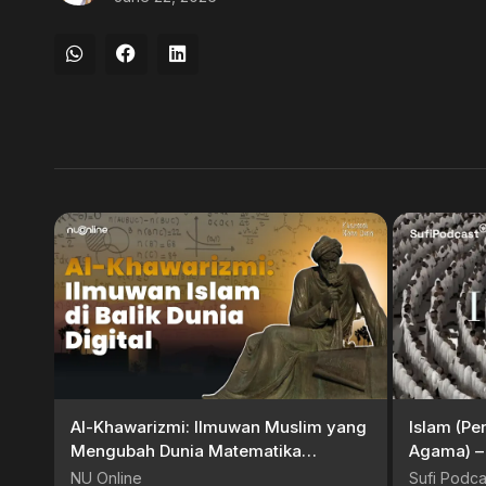
Al-Khawarizmi: Ilmuwan Muslim yang
Islam (Pe
Mengubah Dunia Matematika
Agama) – 
Selamanya | Khazanah Ulama Dunia
NU Online
Sufi Podca