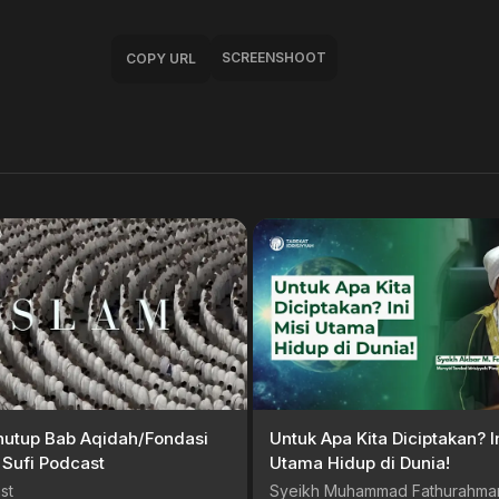
SCREENSHOOT
COPY URL
nutup Bab Aqidah/Fondasi
Untuk Apa Kita Diciptakan? In
Sufi Podcast
Utama Hidup di Dunia!
st
Syeikh Muhammad Fathurahma