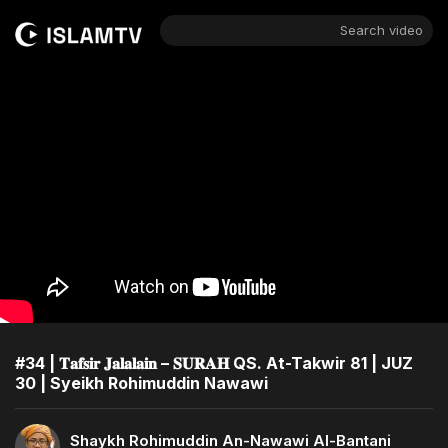
Search video
#34 | 𝐓𝐚𝐟𝐬𝐢𝐫 𝐉𝐚𝐥𝐚𝐥𝐚𝐢𝐧 – 𝐒𝐔𝐑𝐀𝐇 QS. At-Takwir 81 | JUZ
30 | Syeikh Rohimuddin Nawawi
Shaykh Rohimuddin An-Nawawi Al-Bantani