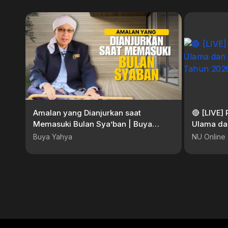
Amalan yang Dianjurkan saat
🔴 [LIVE
Memasuki Bulan Sya’ban | Buya
Ulama da
Yahya
Tahun 20
Buya Yahya
NU Online