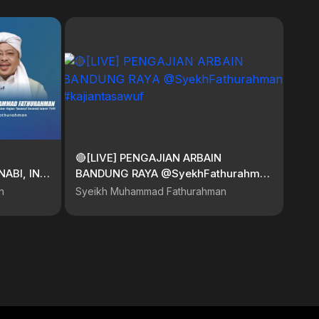
🔴[LIVE] PENGAJIAN ARBAIN
BI, INI
BANDUNG RAYA @SyekhFathurahman
#kajiantasawuf
n
Syeikh Muhammad Fathurahman