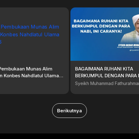
] Pembukaan Munas Alim
BAGAIMANA RUHANI KITA
n Konbes Nahdlatul Ulama
BERKUMPUL DENGAN PARA NA
26
CARANYA!
Syeikh Muhammad Fathurahma
Berikutnya