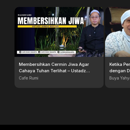
Membersihkan Cermin Jiwa Agar
Ketika P
Cahaya Tuhan Terlihat – Ustadz
dengan Da
Ahmad Maujud | serial akhir
Cafe Rumi
Buya Yahy
ramadhan