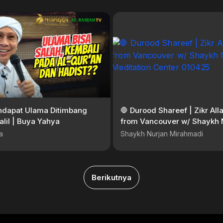
endapat Ulama Ditimbang
🛑 Durood Shareef | Zikr Alla
lil | Buya Yahya
from Vancouver w/ Shaykh 
Sufi Meditation Center 010
a
Shaykh Nurjan Mirahmadi
Berikutnya