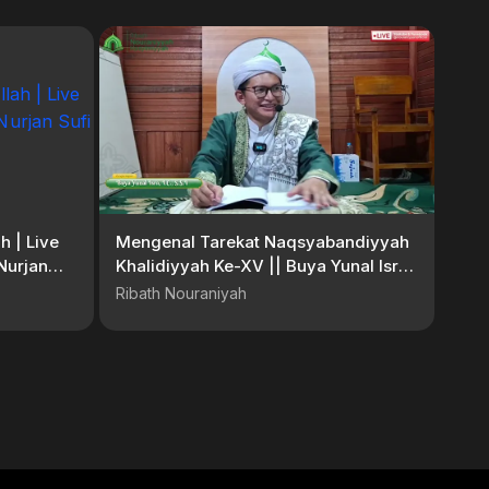
h | Live
Mengenal Tarekat Naqsyabandiyyah
Nurjan
Khalidiyyah Ke-XV || Buya Yunal Isra,
425
LC., S.S.I
Ribath Nouraniyah