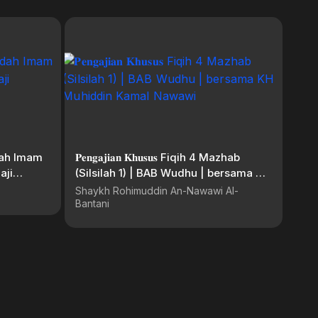
dah Imam
𝐏𝐞𝐧𝐠𝐚𝐣𝐢𝐚𝐧 𝐊𝐡𝐮𝐬𝐮𝐬 Fiqih 4 Mazhab
aji
(Silsilah 1) | BAB Wudhu | bersama KH
Muhiddin Kamal Nawawi
Shaykh Rohimuddin An-Nawawi Al-
Bantani