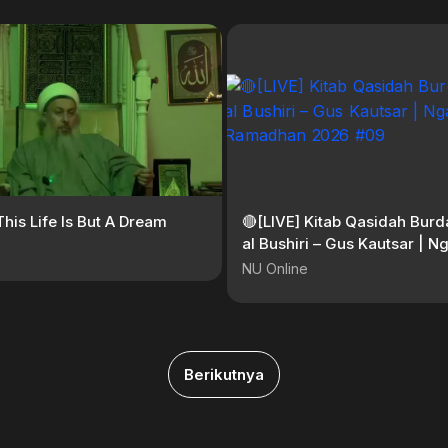
This Life Is But A Dream
🔴[LIVE] Kitab Qasidah Bur
al Bushiri – Gus Kautsar | Ng
Ramadhan 2026 #09
NU Online
Berikutnya