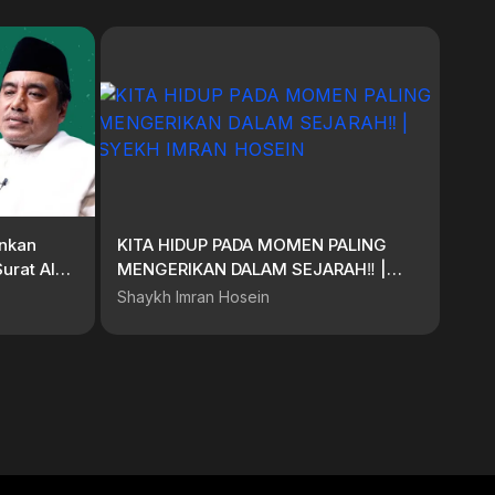
nkan
KITA HIDUP PADA MOMEN PALING
urat Al
MENGERIKAN DALAM SEJARAH‼️ |
n, MA
SYEKH IMRAN HOSEIN
Shaykh Imran Hosein