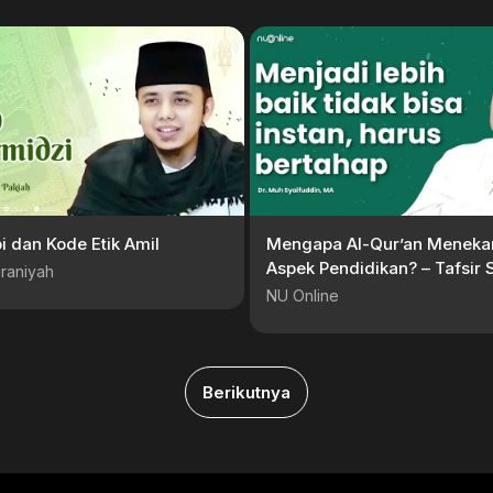
i dan Kode Etik Amil
Mengapa Al-Qur’an Meneka
Aspek Pendidikan? – Tafsir S
raniyah
Fatihah | Dr. Muh Syaifuddi
NU Online
Berikutnya