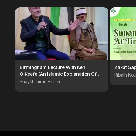
Birmingham Lecture With Ken
Zakat Sap
O’Keefe (An Islamic Explanation Of
Ribath Nou
Israel’s Unfolding Master Plan)
Shaykh Imran Hosein