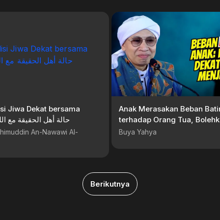
isi Jiwa Dekat bersama
Anak Merasakan Beban Bati
LAH | حالة أهل الحقيقة مع الله
terhadap Orang Tua, Boleh
Menjauhinya? | Buya Yahya
himuddin An-Nawawi Al-
Buya Yahya
Berikutnya