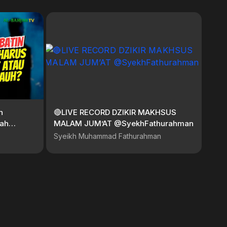
n
🔴LIVE RECORD DZIKIR MAKHSUS
kah
MALAM JUM’AT @SyekhFathurahman
Syeikh Muhammad Fathurahman