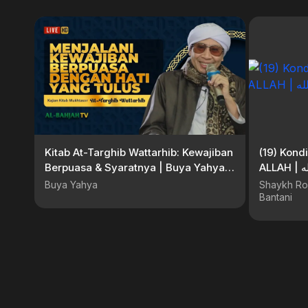
Kitab At-Targhib Wattarhib: Kewajiban
(19) Kond
Berpuasa & Syaratnya | Buya Yahya |
AL
27 April 2025
Buya Yahya
Shaykh Ro
Bantani