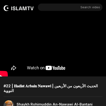
Search video
#22 | 𝐇𝐚𝐝𝐢𝐬𝐭 𝐀𝐫𝐛𝐚𝐢𝐧 𝐍𝐚𝐰𝐚𝐰𝐢 | الحديث الأربعون من الأربعين
النووية
Shaykh Rohimuddin An-Nawawi Al-Bantani