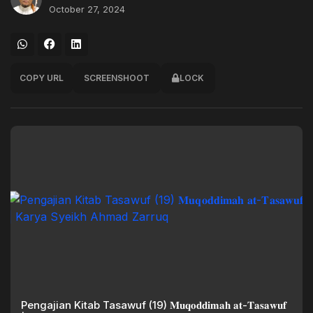
October 27, 2024
COPY URL
SCREENSHOOT
LOCK
Pengajian Kitab Tasawuf (19) 𝐌𝐮𝐪𝐨𝐝𝐝𝐢𝐦𝐚𝐡 𝐚𝐭-𝐓𝐚𝐬𝐚𝐰𝐮𝐟