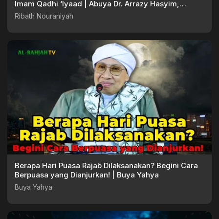
Imam Qadhi ‘Iyaad | Abuya Dr. Arrazy Hasyim,
MA.Hum
Ribath Nouraniyah
Berapa Hari Puasa Rajab Dilaksanakan? Begini Cara
Berpuasa yang Dianjurkan! | Buya Yahya
Buya Yahya