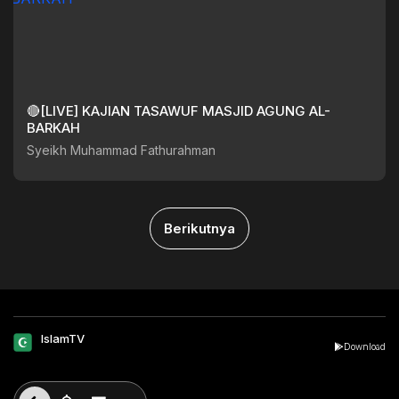
🔴[LIVE] KAJIAN TASAWUF MASJID AGUNG AL-
BARKAH
Syeikh Muhammad Fathurahman
Berikutnya
IslamTV
Download