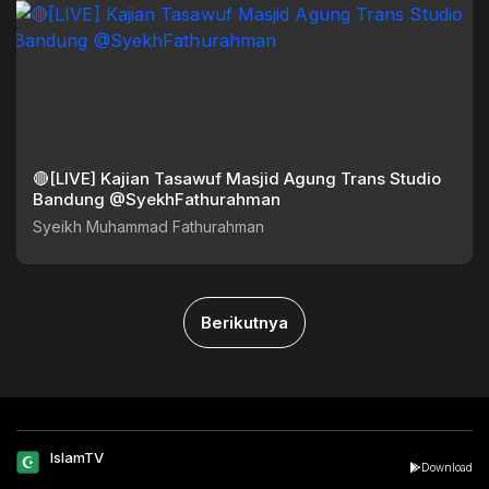
🔴[LIVE] Kajian Tasawuf Masjid Agung Trans Studio
Bandung @SyekhFathurahman
Syeikh Muhammad Fathurahman
Berikutnya
IslamTV
Download