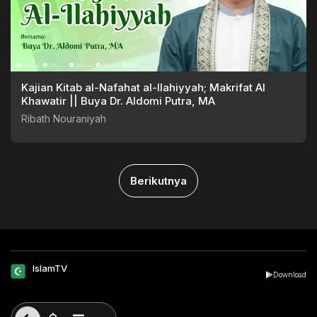
Kajian Kitab al-Nafahat al-Ilahiyyah; Makrifat Al
Khawatir || Buya Dr. Aldomi Putra, MA
Ribath Nouraniyah
Berikutnya
IslamTV
Download