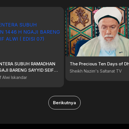
LENTERA SUBUH RAMADHAN
The Precious Ten Days of Dh
Sheikh Nazim's Saltanat TV
ISI 07)
f Alwi Iskandar
Berikutnya