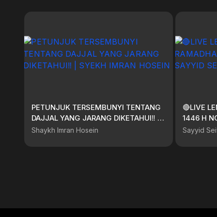
PETUNJUK TERSEMBUNYI TENTANG
🔴LIVE 
DAJJAL YANG JARANG DIKETAHUI‼️ |
1446 H NGAJI BARENG SAYYID SEIF
SYEKH IMRAN HOSEIN
ALWI ( ED
Shaykh Imran Hosein
Sayyid Sei