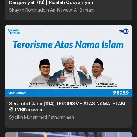
Darqowiyah (13) | Risalah Qusyairiyah
Shaykh Rohimuddin An-Nawawi Al-Bantani
Serambi Islami [194] TERORISME ATAS NAMA ISLAM
@TVRINasional
Syeikh Muhammad Fathurahman