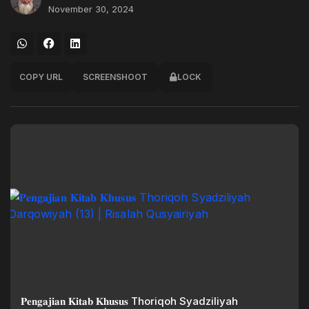
November 30, 2024
COPY URL
SCREENSHOOT
LOCK
𝐏𝐞𝐧𝐠𝐚𝐣𝐢𝐚𝐧 𝐊𝐢𝐭𝐚𝐛 𝐊𝐡𝐮𝐬𝐮𝐬 Thoriqoh Syadziliyah