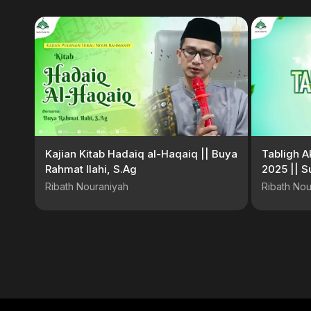
Kajian Kitab Hadaiq al-Haqaiq || Buya
Tabligh A
Rahmat Ilahi, S.Ag
2025 || S
Muthmain
Ribath Nouraniyah
Ribath Nou