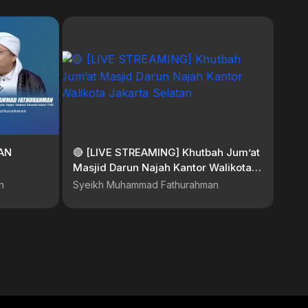
AN
🔴 [LIVE STREAMING] Khutbah Jum’at
Masjid Darun Najah Kantor Walikota
Jakarta Selatan
n
Syeikh Muhammad Fathurahman