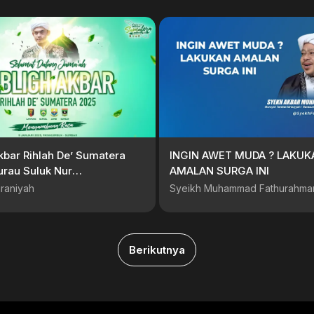
kbar Rihlah De’ Sumatera
INGIN AWET MUDA ? LAKUK
urau Suluk Nur
AMALAN SURGA INI
nah, Payakumbuh, Sumbar
raniyah
Syeikh Muhammad Fathurahma
Berikutnya