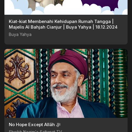
Kiat-kiat Membenahi Kehidupan Rumah Tangga |
Majelis Al Bahjah Cianjur | Buya Yahya | 18.12.2024
Buya Yahya
No Hope Except Allāh ﷻ
Sheikh Nazim's Saltanat TV