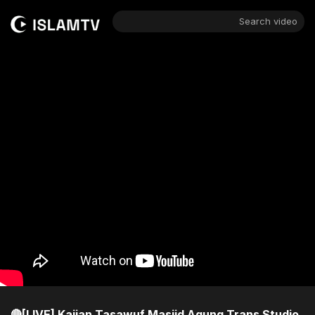
Search video
🔴[LIVE] Kajian Tasawuf Masjid Agung Trans Studio