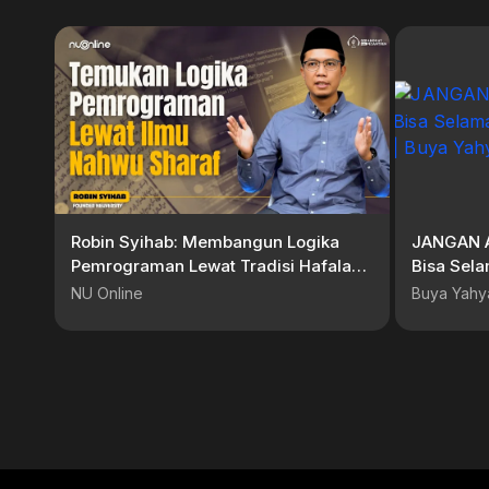
Robin Syihab: Membangun Logika
JANGAN A
Pemrograman Lewat Tradisi Hafalan
Bisa Sela
Pesantren
Neraka |
NU Online
Buya Yahy