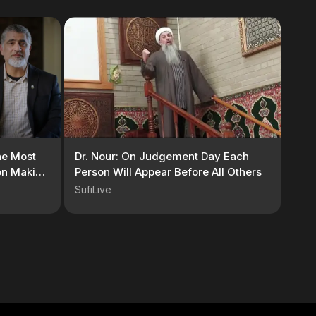
he Most
Dr. Nour: On Judgement Day Each
 on Making
Person Will Appear Before All Others
SufiLive