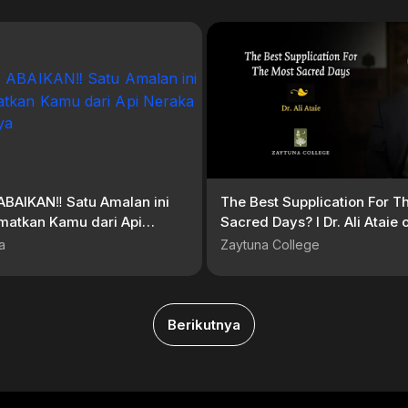
BAIKAN‼️ Satu Amalan ini
The Best Supplication For T
matkan Kamu dari Api
Sacred Days? I Dr. Ali Ataie
 Buya Yahya
the Most of Dhu’l Hijjah
a
Zaytuna College
Berikutnya