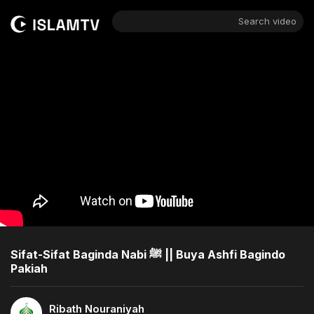
Search video
Sifat-Sifat Baginda Nabi ﷺ || Buya Ashfi Bagindo
Pakiah
Ribath Nouraniyah