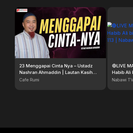
23 Menggapai Cinta Nya – Ustadz
🔴LIVE M
Nashran Ahmaddin | Lautan Kasih
Habib Ali
Sayang #Serial Ramadan
113 | Nab
Cafe Rumi
Nabawi T