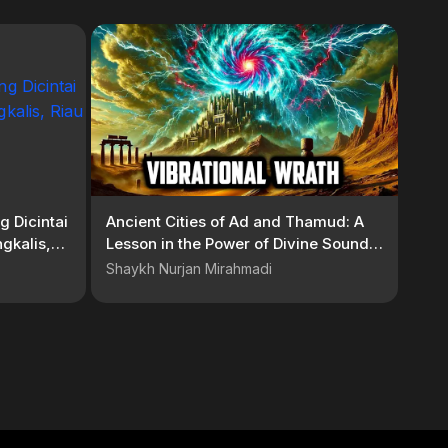
 Dicintai
Ancient Cities of Ad and Thamud: A
gkalis,
Lesson in the Power of Divine Sounds
T
from Hu and Salawats
Shaykh Nurjan Mirahmadi