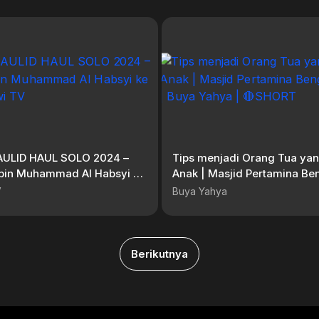
AULID HAUL SOLO 2024 –
Tips menjadi Orang Tua yang
 bin Muhammad Al Habsyi ke
Anak | Masjid Pertamina Ben
awi TV
Riau | Buya Yahya | 🔴SHOR
V
Buya Yahya
Berikutnya