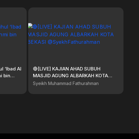
l ‘Ibad Al
🔴[LIVE] KAJIAN AHAD SUBUH
i bin
MASJID AGUNG ALBARKAH KOTA
BEKASI @SyekhFathurahman
Syeikh Muhammad Fathurahman