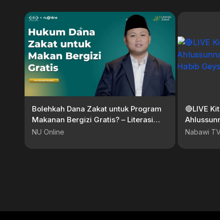
Bolehkah Dana Zakat untuk Program
🔴LIVE Ki
Makanan Bergizi Gratis? – Literasi
Ahlussunn
Zakat | Ust. Ahmad Mundzir
Habib Ge
NU Online
Nabawi T