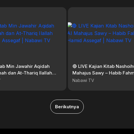
tab Min Jawahir Aqidah
🔴 LIVE Kajian Kitab Nashoihu
ah dan At-Thariq Ilallah
Mahajus Sawy – Habib Fahm
ys Assegaf | Nabawi TV
Hamid Assegaf | Nabawi TV
V
Nabawi TV
Berikutnya