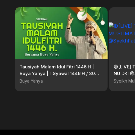
Tausiyah Malam Idul Fitri 1446 H |
🔴[LIVE]
Buya Yahya | 1 Syawal 1446 H / 30
NU DKI @
Maret 2025 M
#kajiant
Buya Yahya
Syeikh Mu