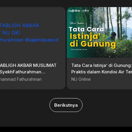
 TABLIGH AKBAR MUSLIMAT
Tata Cara Istinja’ di Gunun
SyekhFathurahman
Praktis dalam Kondisi Air Te
asawuf
Tutorial Ibadah
hammad Fathurahman
NU Online
Berikutnya