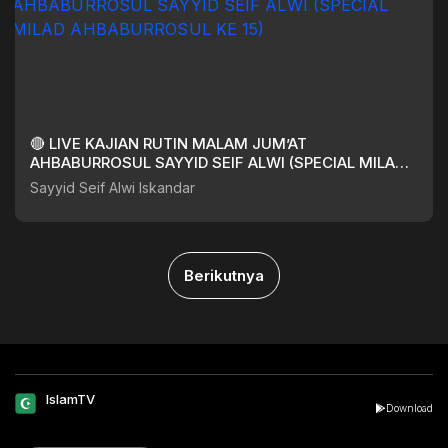
🔴 LIVE KAJIAN RUTIN MALAM JUM’AT
AHBABURROSUL SAYYID SEIF ALWI (SPECIAL MILAD
AHBABURROSUL KE 15)
Sayyid Seif Alwi Iskandar
Berikutnya
IslamTV
Download