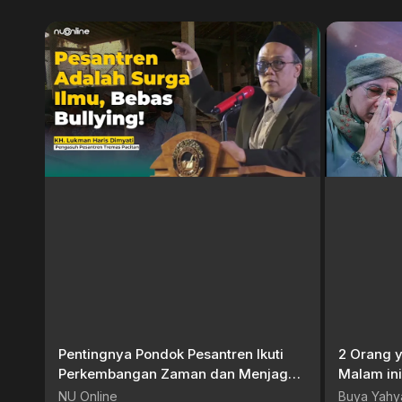
Pentingnya Pondok Pesantren Ikuti
2 Orang y
Perkembangan Zaman dan Menjaga
Malam in
Tradisi | KH Lukman Haris Dimyati
SYA’BAN 
NU Online
Buya Yahy