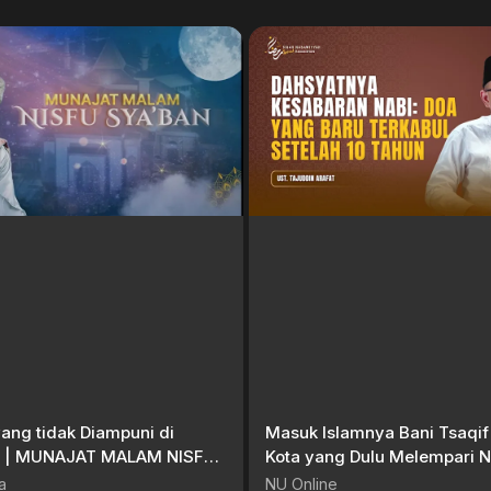
ang tidak Diampuni di
Masuk Islamnya Bani Tsaqif (
i | MUNAJAT MALAM NISFU
Kota yang Dulu Melempari N
| BUYA YAHYA
Kini Tunduk di Bulan Puasa
a
NU Online