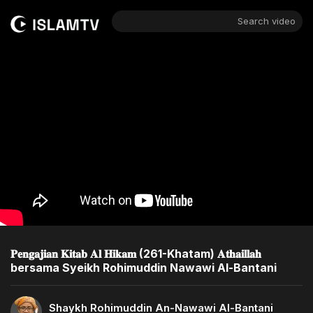
Search video
𝐏𝐞𝐧𝐠𝐚𝐣𝐢𝐚𝐧 𝐊𝐢𝐭𝐚𝐛 𝐀𝐥 𝐇𝐢𝐤𝐚𝐦 (261-Khatam) 𝐀𝐭𝐡𝐚𝐢𝐥𝐥𝐚𝐡
bersama Syeikh Rohimuddin Nawawi Al-Bantani
Shaykh Rohimuddin An-Nawawi Al-Bantani