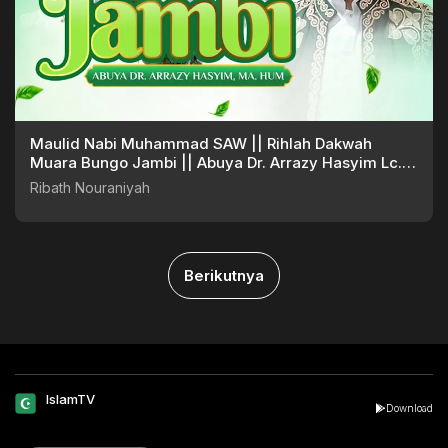
Maulid Nabi Muhammad SAW || Rihlah Dakwah
Muara Bungo Jambi || Abuya Dr. Arrazy Hasyim Lc.
MA. Hum
Ribath Nouraniyah
Berikutnya
IslamTV
Download