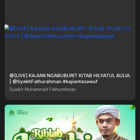
🔴[LIVE] KAJIAN NGABUBURIT KITAB HILYATUL AULIA
| @SyekhFathurahman #kajiantasawuf
Syeikh Muhammad Fathurahman