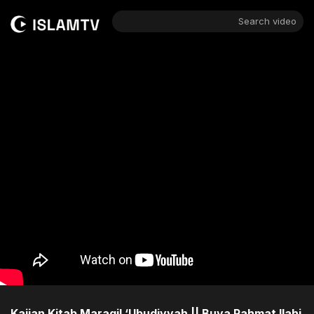
Search video
Kajian Kitab Maraqil ‘Ubudiyyah || Buya Rahmat Ilahi