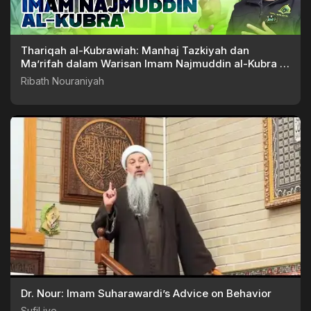
Thariqah al-Kubrawiah: Manhaj Tazkiyah dan
Ma’rifah dalam Warisan Imam Najmuddin al-Kubra –
NGOPI 44
Ribath Nouraniyah
Dr. Nour: Imam Suharawardi’s Advice on Behavior
SufiLive