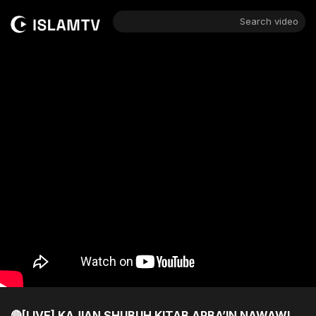
Search video
🔴[LIVE] KAJIAN SHUBUH KITAB ARBA’IN NAWAWI