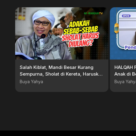
Salah Kiblat, Mandi Besar Kurang
HALQAH F
Sempurna, Sholat di Kereta, Haruskah
Anak di B
Diulang Sholatnya? |Buya Yahya
Yahya
Buya Yahya
Buya Yahy