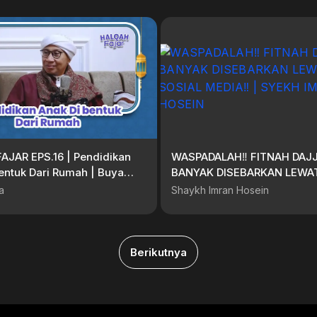
AJAR EPS.16 | Pendidikan
WASPADALAH‼️ FITNAH DAJ
entuk Dari Rumah | Buya
BANYAK DISEBARKAN LEWAT
MEDIA‼️ | SYEKH IMRAN HO
a
Shaykh Imran Hosein
Berikutnya