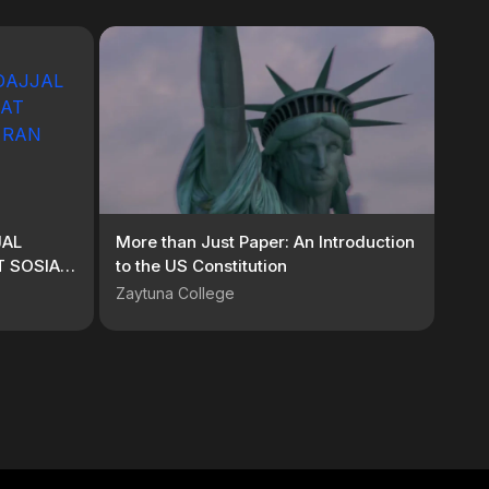
JAL
More than Just Paper: An Introduction
 SOSIAL
to the US Constitution
SEIN
Zaytuna College