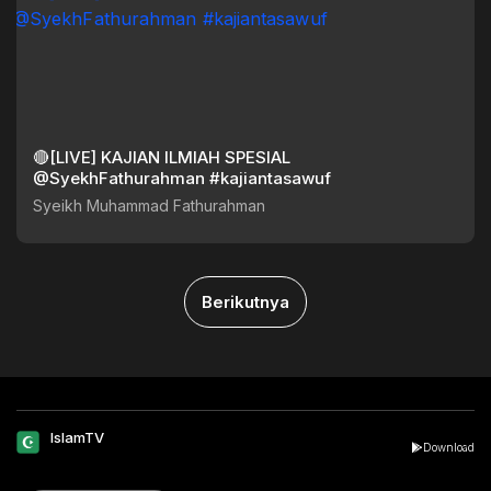
🔴[LIVE] KAJIAN ILMIAH SPESIAL
@SyekhFathurahman #kajiantasawuf
Syeikh Muhammad Fathurahman
Berikutnya
IslamTV
Download