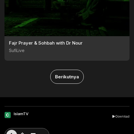
Fajr Prayer & Sohbah with Dr Nour
SufiLive
Berikutnya
IslamTV
Download