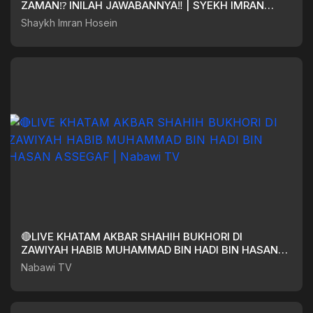
ZAMAN⁉️ INILAH JAWABANNYA‼️ | SYEKH IMRAN
HOSEIN
Shaykh Imran Hosein
🔴LIVE KHATAM AKBAR SHAHIH BUKHORI DI
ZAWIYAH HABIB MUHAMMAD BIN HADI BIN HASAN
ASSEGAF | Nabawi TV
Nabawi TV