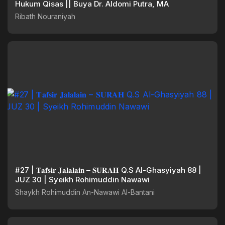
Hukum Qisas || Buya Dr. Aldomi Putra, MA
Ribath Nouraniyah
#27 | 𝐓𝐚𝐟𝐬𝐢𝐫 𝐉𝐚𝐥𝐚𝐥𝐚𝐢𝐧 – 𝐒𝐔𝐑𝐀𝐇 Q.S Al-Ghasyiyah 88 |
JUZ 30 | Syeikh Rohimuddin Nawawi
Shaykh Rohimuddin An-Nawawi Al-Bantani