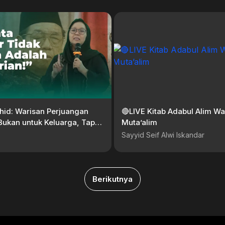
hid: Warisan Perjuangan
🔴LIVE Kitab Adabul Alim Wa
Bukan untuk Keluarga, Tapi
Muta’alim
onesia! | NU Online
Sayyid Seif Alwi Iskandar
Berikutnya