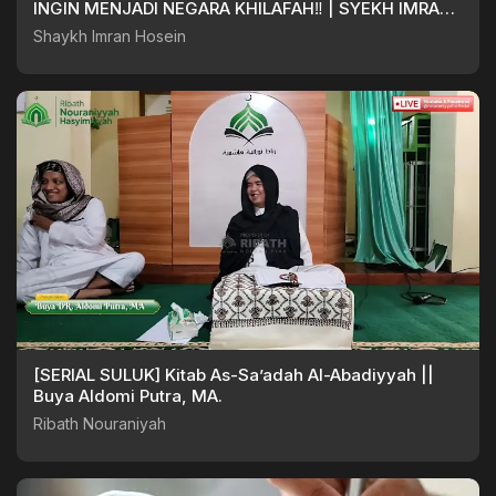
INGIN MENJADI NEGARA KHILAFAH‼️ | SYEKH IMRAN
HOSEIN
Shaykh Imran Hosein
[SERIAL SULUK] Kitab As-Sa’adah Al-Abadiyyah ||
Buya Aldomi Putra, MA.
Ribath Nouraniyah