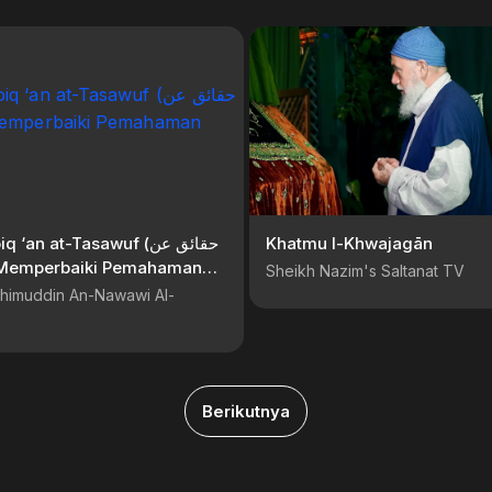
Khatmu l-Khwajagān
Sheikh Nazim's Saltanat TV
himuddin An-Nawawi Al-
Berikutnya