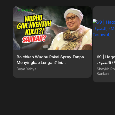
Bolehkah Wudhu Pakai Spray Tanpa
69 | Haqoiq ‘an at-Tasawuf (حقائق عن
Menyingkap Lengan? Ini
التصوف) (Memperbaiki Pemahaman
Penjelasannya! | Buya Yahya
Tasawuf)
Buya Yahya
Shaykh Ro
Bantani