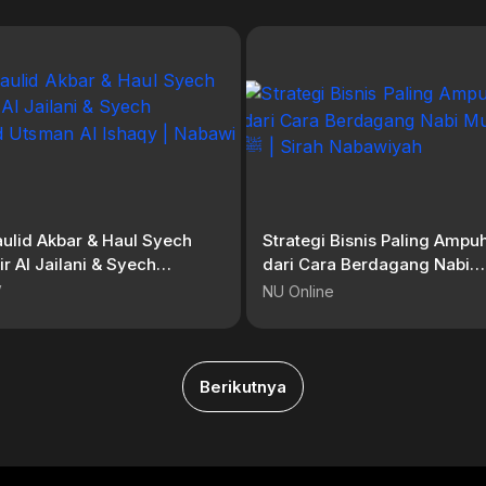
ulid Akbar & Haul Syech
Strategi Bisnis Paling Ampuh
r Al Jailani & Syech
dari Cara Berdagang Nabi
 Utsman Al Ishaqy |
Muhammad ﷺ | Sirah 
V
NU Online
V
Berikutnya