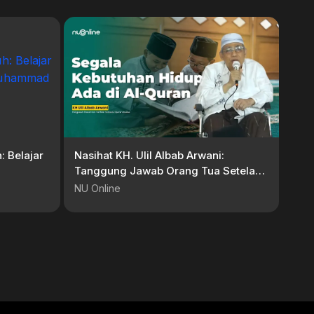
: Belajar
Nasihat KH. Ulil Albab Arwani:
Tanggung Jawab Orang Tua Setelah
Nabawiyah
Anak Khatam Al-Quran [Full Ceramah]
NU Online