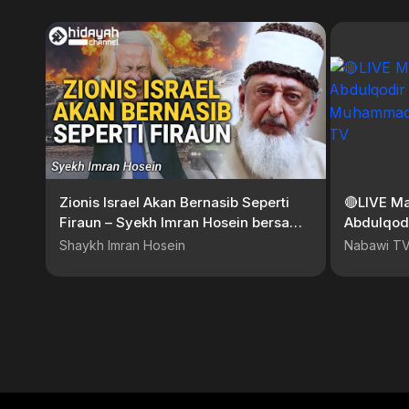
Zionis Israel Akan Bernasib Seperti
🔴LIVE Ma
Firaun – Syekh Imran Hosein bersama
Abdulqodi
Rabbi Yahudi
Muhammad
Shaykh Imran Hosein
Nabawi T
Nabawi T