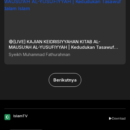
🔴[LIVE] KAJIAN KEIDRISIYYAHAN KITAB AL-
MAUSU’AH AL-YUSUFIYYAH | Kedudukan Tasawuf
dalam Islam
Syeikh Muhammad Fathurahman
Berikutnya
IslamTV
Download