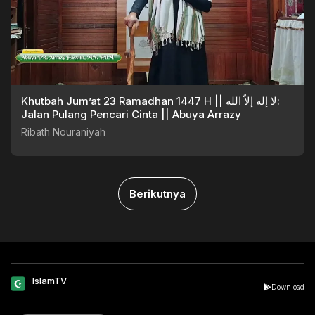
Khutbah Jum’at 23 Ramadhan 1447 H || لا إله إلاّ الله:
Jalan Pulang Pencari Cinta || Abuya Arrazy
Ribath Nouraniyah
Berikutnya
IslamTV
Download