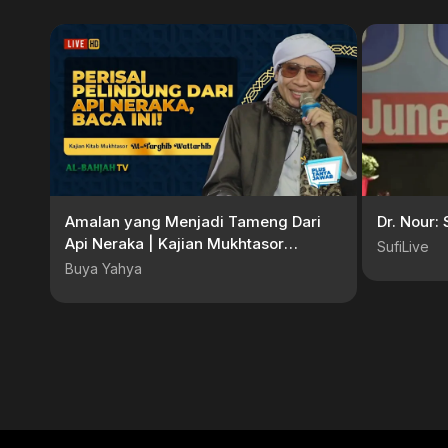
Amalan yang Menjadi Tameng Dari
Dr. Nour: 
Api Neraka | Kajian Mukhtasor
SufiLive
Attarghib Wattarhib Bersama Buya
Buya Yahya
Yahya