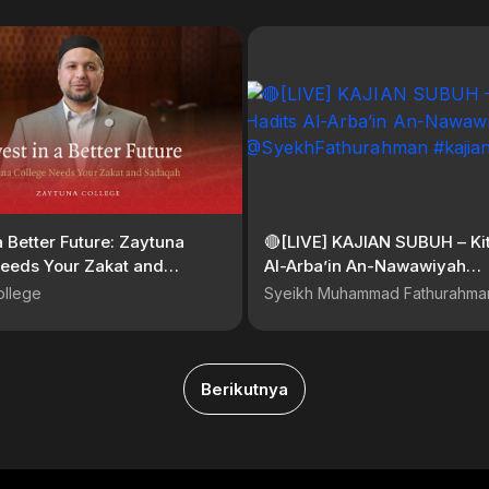
a Better Future: Zaytuna
🔴[LIVE] KAJIAN SUBUH – Ki
Needs Your Zakat and
Al-Arba’in An-Nawawiyah
@SyekhFathura
ollege
Syeikh Muhammad Fathurahma
Berikutnya