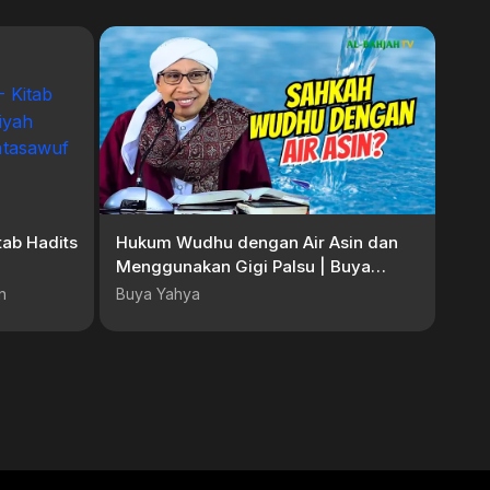
tab Hadits
Hukum Wudhu dengan Air Asin dan
Menggunakan Gigi Palsu | Buya
hman #kajiantasawuf
Yahya
n
Buya Yahya