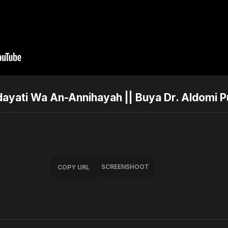
idayati Wa An-Annihayah || Buya Dr. Aldomi 
SCREENSHOOT
COPY URL