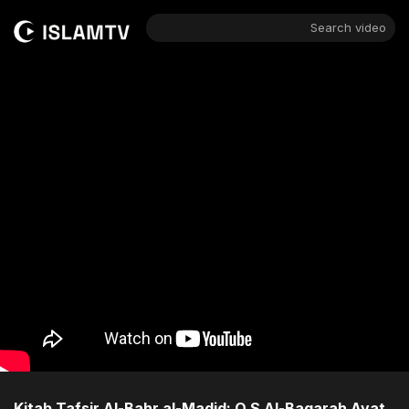
Search video
Kitab Tafsir Al-Bahr al-Madid: Q.S Al-Baqarah Ayat