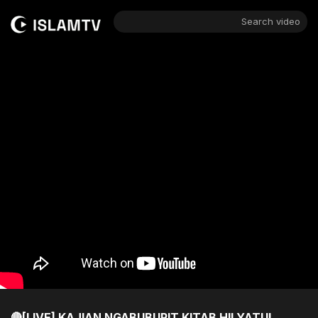
Search video
🔴[LIVE] KAJIAN NGABUBURIT KITAB HILYATUL