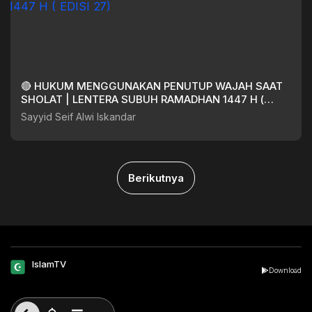
🔴 HUKUM MENGGUNAKAN PENUTUP WAJAH SAAT
SHOLAT | LENTERA SUBUH RAMADHAN 1447 H (
EDISI 27)
Sayyid Seif Alwi Iskandar
Berikutnya
IslamTV
Download