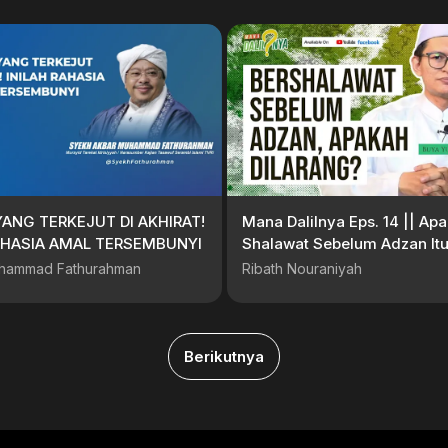
ANG TERKEJUT DI AKHIRAT!
Mana Dalilnya Eps. 14 || Ap
AHASIA AMAL TERSEMBUNYI
Shalawat Sebelum Adzan Itu
|| Buya Yunal Isra, LC., S.S.I
hammad Fathurahman
Ribath Nouraniyah
Berikutnya