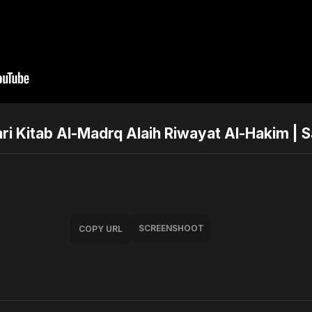
ari Kitab Al-Madrq Alaih Riwayat Al-Hakim | S
SCREENSHOOT
COPY URL