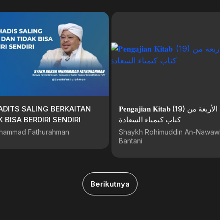
ADITS SALING BERKAITAN
𝐏𝐞𝐧𝐠𝐚𝐣𝐢𝐚𝐧 𝐊𝐢𝐭𝐚𝐛 (19) المعارف الأربعة من
 BISA BERDIRI SENDIRI
كتاب كيمياء السعادة
hammad Fathurahman
Shaykh Rohimuddin An-Nawawi
Bantani
Berikutnya