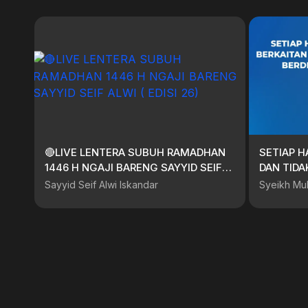
🔴LIVE LENTERA SUBUH RAMADHAN
SETIAP H
1446 H NGAJI BARENG SAYYID SEIF
DAN TIDAK
ALWI ( EDISI 26)
Sayyid Seif Alwi Iskandar
Syeikh Mu