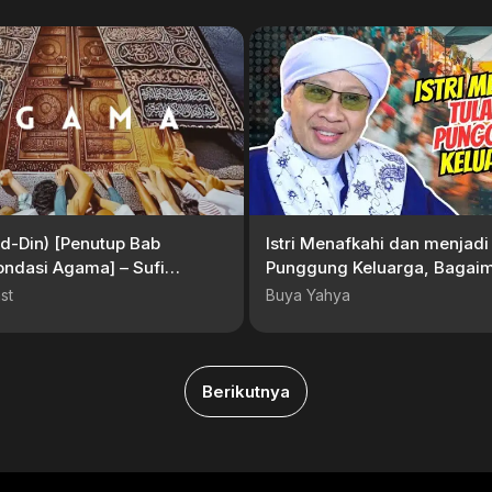
d-Din) [Penutup Bab
Istri Menafkahi dan menjadi
ondasi Agama] – Sufi
Punggung Keluarga, Bagai
Hukumnya? | Buya Yahya
st
Buya Yahya
Berikutnya