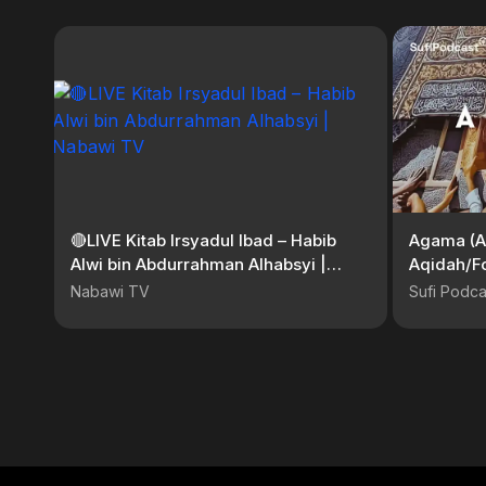
🔴LIVE Kitab Irsyadul Ibad – Habib
Agama (A
Alwi bin Abdurrahman Alhabsyi |
Aqidah/F
Nabawi TV
Podcast
Nabawi TV
Sufi Podca