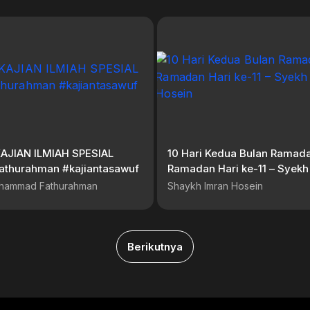
KAJIAN ILMIAH SPESIAL
10 Hari Kedua Bulan Ramada
@SyekhFathurahman #kajiantasawuf
Ramadan Hari ke-11 – Syekh
Hosein
hammad Fathurahman
Shaykh Imran Hosein
Berikutnya