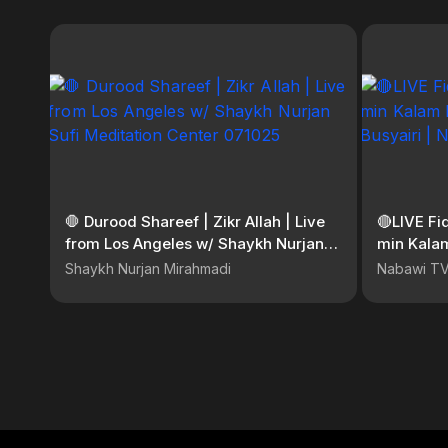
🛑 Durood Shareef | Zikr Allah | Live
🔴LIVE Fiqih Kitab Umdatul Ahkam
from Los Angeles w/ Shaykh Nurjan
min Kala
Sufi Meditation Center 071025
Busyairi 
Shaykh Nurjan Mirahmadi
Nabawi T