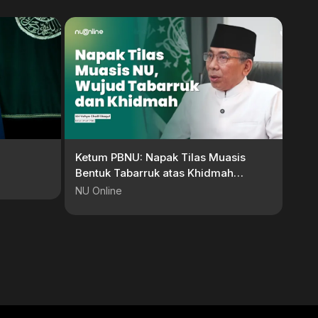
Ketum PBNU: Napak Tilas Muasis
Bentuk Tabarruk atas Khidmah
kepada para Pendiri NU
NU Online