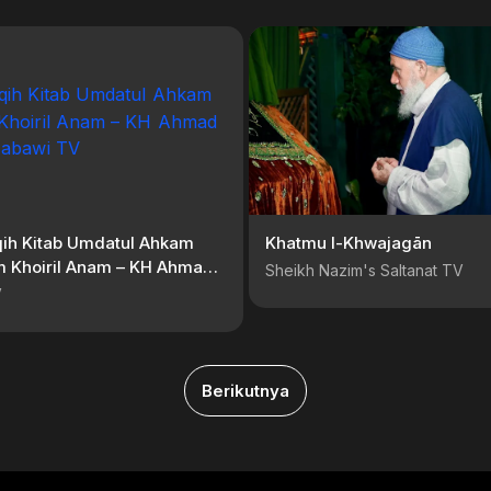
Khatmu l-Khwajagān
m Khoiril Anam – KH Ahmad
Sheikh Nazim's Saltanat TV
| Nabawi TV
V
Berikutnya