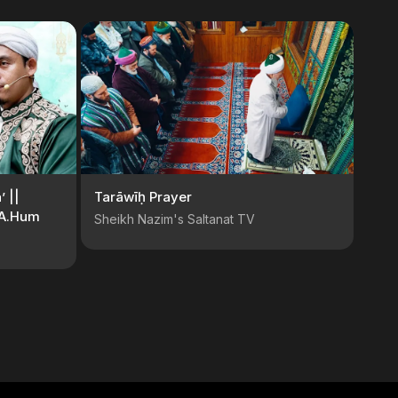
’ ||
Tarāwīḥ Prayer
MA.Hum
Sheikh Nazim's Saltanat TV