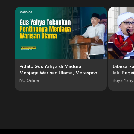
Pidato Gus Yahya di Madura:
Dibesarkan
Menjaga Warisan Ulama, Merespons
lalu Baga
Dinamika
Ibu Kand
NU Online
Buya Yahy