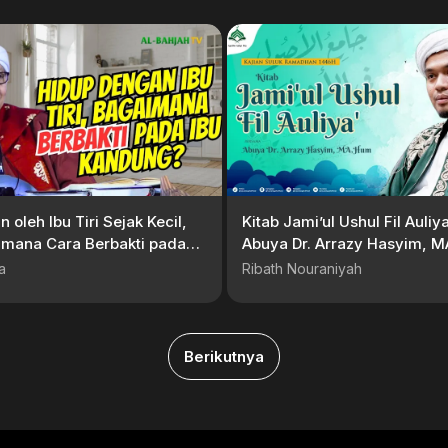
 oleh Ibu Tiri Sejak Kecil,
Kitab Jami’ul Ushul Fil Auliya
imana Cara Berbakti pada
Abuya Dr. Arrazy Hasyim, 
ung? | Buya Yahya
a
Ribath Nouraniyah
Berikutnya