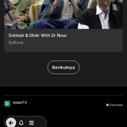
Sohbah & Dhikr With Dr Nour
SufiLive
Berikutnya
IslamTV
Download