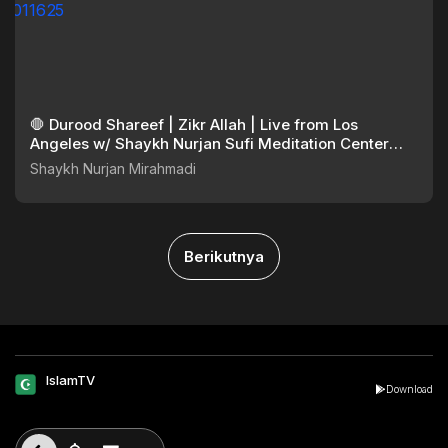
🛑 Durood Shareef | Zikr Allah | Live from Los
Angeles w/ Shaykh Nurjan Sufi Meditation Center
011625
Shaykh Nurjan Mirahmadi
Berikutnya
IslamTV
Download