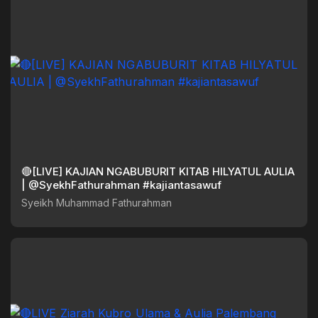
🔴[LIVE] KAJIAN NGABUBURIT KITAB HILYATUL AULIA
| @SyekhFathurahman #kajiantasawuf
Syeikh Muhammad Fathurahman